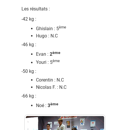
Les résultats :
-42 kg :
ème
Ghislain : 5
Hugo : N.C
-46 kg :
ème
Evan :
2
ème
Youri : 5
-50 kg :
Corentin : N.C
Nicolas F. : N.C
-66 kg :
ème
Noé :
3